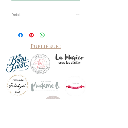
Details
Pochette en plumetis porté épaule.
Fermeture clic-clac "rétro"
Disponible en blanc ou ivoire.
fermoir et chaine: argent/doré/bronze.
Publié sur :