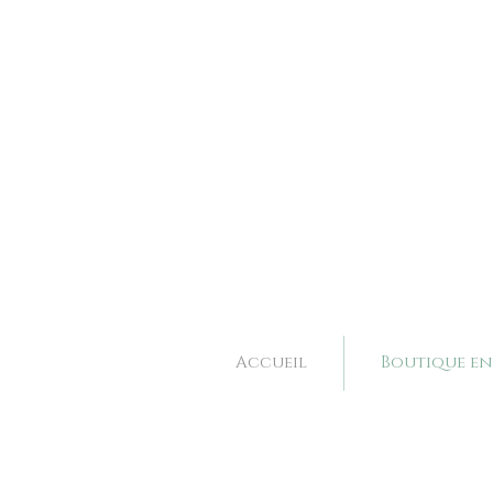
Bijoux et accessoires de mariage fait main à Valence dans la Drôme, Rhone Alpes. 
Bijoux et accessoires de mariage fait main à Valence dans la Drôme, Rhone Alpes. 
Accueil
Boutique en