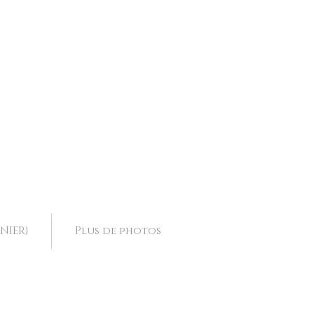
ence, collier mariage Drôme, collier mariage Rhone Alpes,
ence, collier mariage Drôme, collier mariage Rhone Alpes,
NIER}
Plus de photos