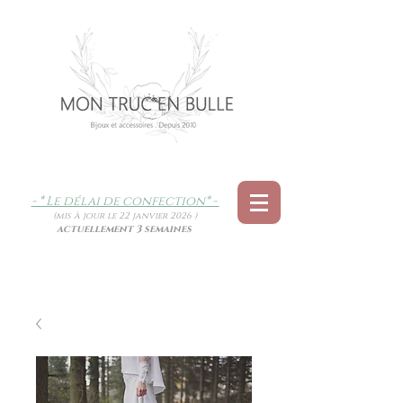
- * Le délai de confection
* -
(mis à jour le 22 janvier 2026 )
actuellement 3 semaines