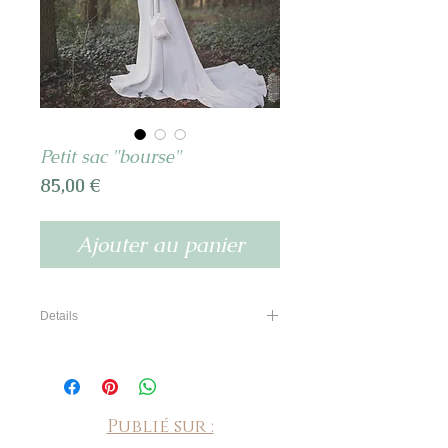
Petit sac "bourse"
Prix
85,00 €
Ajouter au panier
Details
Petit sac "bourse" en simili cuir porté main
(ou épaule sur demande + 5€ )
Fermeture grâce à son ruban en satin.
Disponible en couleur naturel (ivoire clair)
Publié sur :
ou autre sur devis. Le ruban en satin peut
être de a couleur que vous souhaitez sur