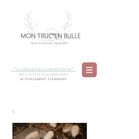
- * Le délai de confection
* -
(mis à jour le 22 janvier 2026 )
actuellement 3 semaines