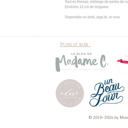
Tout en finesse, mélange de perles de na
Environs 13 cm de longueur.
Disponible en doré, arge,té, or rose
Publié sur :
© 2010-2026 by Mon 
collier mariage, collier de mariée, bijoux mariage dentelle, bijoux mariage vintage, bijoux mariage fait m
dos mariage, bijoux de peau mariage,
bijoux accessoires 