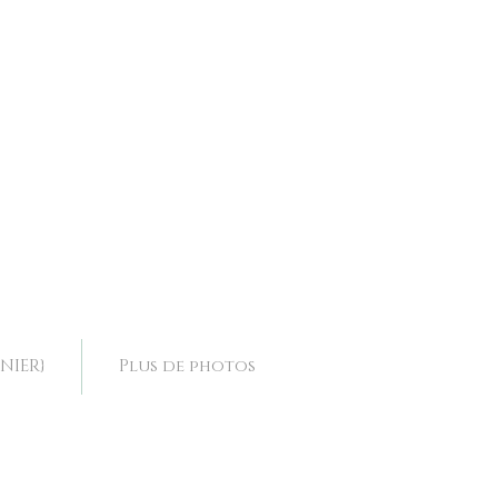
ence, collier mariage Drôme, collier mariage Rhone Alpes,
ence, collier mariage Drôme, collier mariage Rhone Alpes,
NIER}
Plus de photos