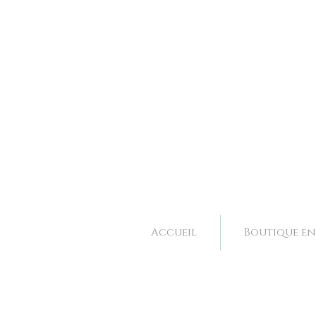
Bijoux et accessoires de mariage fait main à Valence dans la Drôme, Rhone Alpes. 
Bijoux et accessoires de mariage fait main à Valence dans la Drôme, Rhone Alpes. 
Accueil
Boutique en