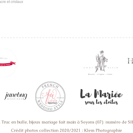
cre et cristaux
Truc en bulle, bijoux mariage fait main à Soyons (07) numéro de 
ain, mariage romantique, bijoux mariage rétro, boucles d'oreilles mariage, boucles d'oreille mariée, bijoux mariage sur mesure, jarretiere mariage sur mesure, someting blue mariag
mariage Valence, bijoux accessoires mariage Lyon, bijoux accessoires mariage Montelimard,bijoux accessoires mariage Crest, bijoux accessoires mariage Ardeche, bijoux access
Crédit photos collection 2020/2021 : Klem Photographie