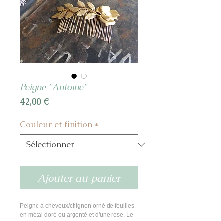
Peigne "Antoine"
Prix
42,00 €
Couleur et finition
*
Ajouter au panier
Peigne à cheveux/chignon orné de feuilles 
en métal doré ou argenté et d'une rose. Le 