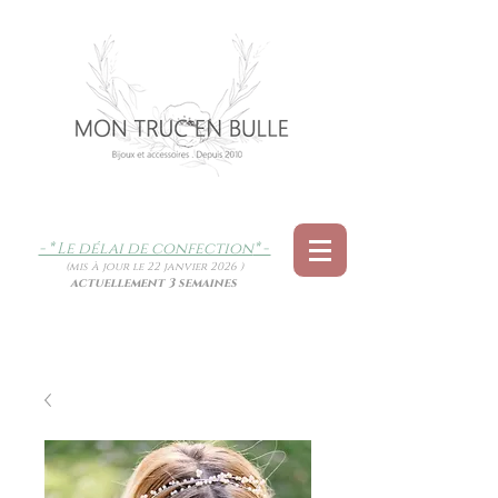
- * Le délai de confection
* -
(mis à jour le 22 janvier 2026 )
actuellement 3 semaines