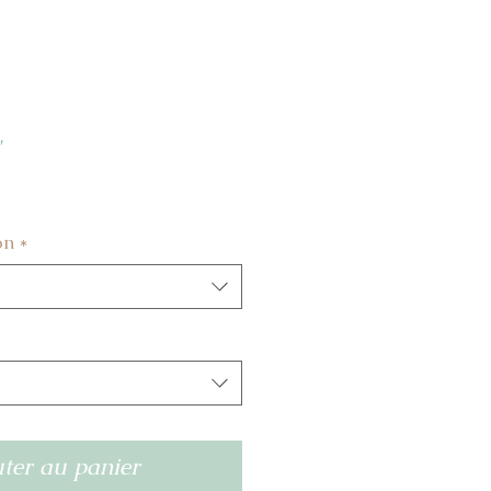
"
on
*
ter au panier