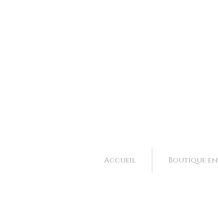
Bijoux et accessoires de mariage fait main à Valence dans la Drôme, Rhone Alpes. 
Bijoux et accessoires de mariage fait main à Valence dans la Drôme, Rhone Alpes. 
Accueil
Boutique en