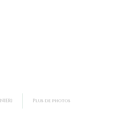
ence, collier mariage Drôme, collier mariage Rhone Alpes,
ence, collier mariage Drôme, collier mariage Rhone Alpes,
NIER}
Plus de photos