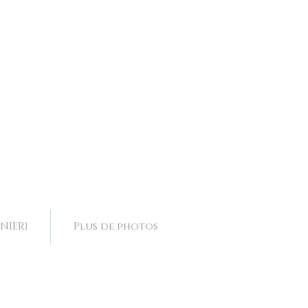
ence, collier mariage Drôme, collier mariage Rhone Alpes,
ence, collier mariage Drôme, collier mariage Rhone Alpes,
NIER}
Plus de photos