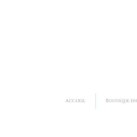
Bijoux et accessoires de mariage fait main à Valence dans la Drôme, Rhone Alpes. 
Bijoux et accessoires de mariage fait main à Valence dans la Drôme, Rhone Alpes. 
Accueil
Boutique en