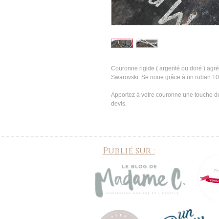
Couronne rigide ( argenté ou doré ) agré
Swarovski. Se noue grâce à un ruban 1
Apportez à votre couronne une touche de 
devis.
Publié sur :