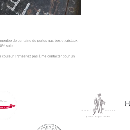
mentée de centaine de perles nacrées et cristaux 
00% soie
couleur ! N'hésitez pas à me contacter pour un 