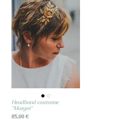
Headband couronne
"Margot"
Prix
85,00 €