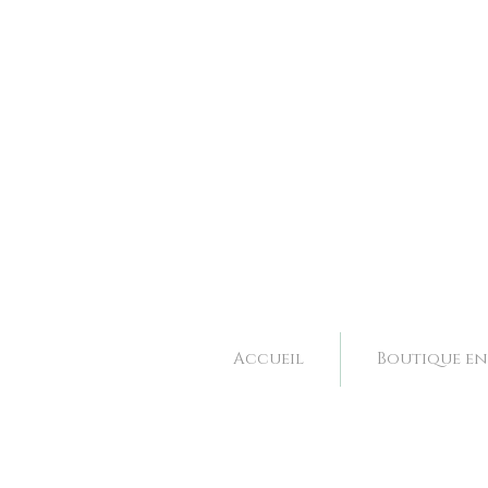
Bijoux et accessoires de mariage fait main à Valence dans la Drôme, Rhone Alpes. 
Bijoux et accessoires de mariage fait main à Valence dans la Drôme, Rhone Alpes. 
Accueil
Boutique en