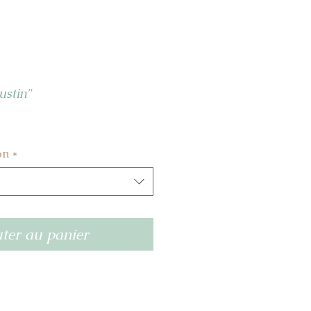
stin"
on
*
ter au panier