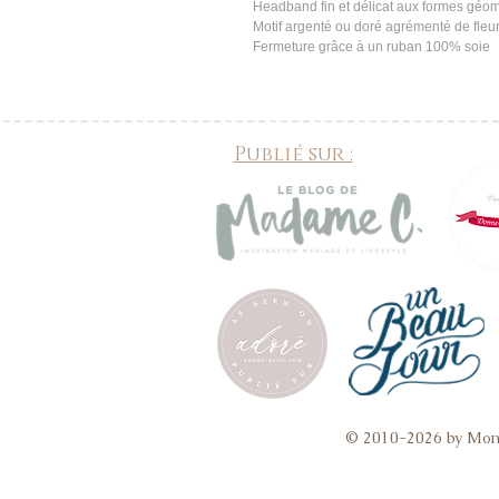
Headband fin et délicat aux formes géom
Motif argenté ou doré agrémenté de fleur
Fermeture grâce à un ruban 100% soie
Publié sur :
© 2010-2026 by Mon 
collier mariage, collier de mariée, bijoux mariage dentelle, bijoux mariage vintage, bijoux mariage fait m
dos mariage, bijoux de peau mariage,
bijoux accessoires 
bracelet mariage valence, bracelet mariage Drôme, bracelet mariage Rhone Alpes, headband mariage v