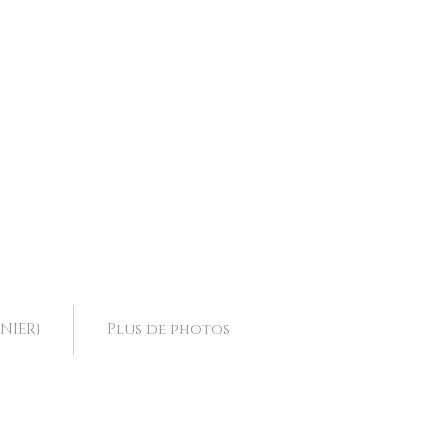
ence, collier mariage Drôme, collier mariage Rhone Alpes,
ence, collier mariage Drôme, collier mariage Rhone Alpes,
NIER}
Plus de photos