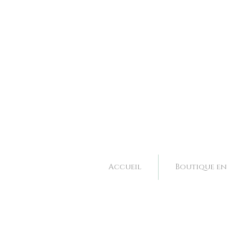
Bijoux et accessoires de mariage fait main à Valence dans la Drôme, Rhone Alpes. 
Bijoux et accessoires de mariage fait main à Valence dans la Drôme, Rhone Alpes. 
Accueil
Boutique en