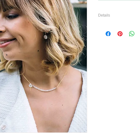
Details
Pendantif serti sur une ch
Argenté ou doré
Ajoutez une touche de co