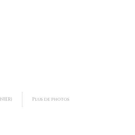
ence, collier mariage Drôme, collier mariage Rhone Alpes,
ence, collier mariage Drôme, collier mariage Rhone Alpes,
NIER}
Plus de photos