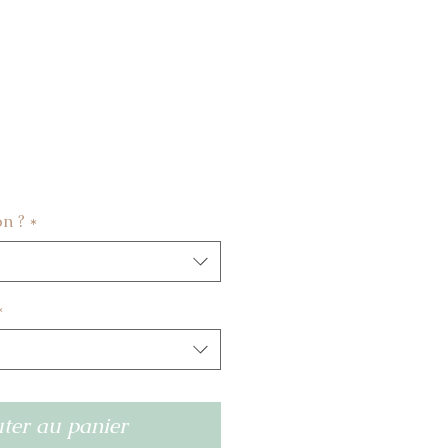
on ?
*
*
ter au panier