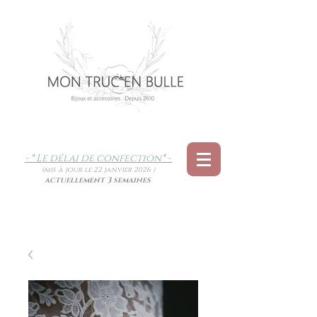
- * Le délai de confection
* -
(mis à jour le 22 janvier 2026 )
actuellement 3 semaines