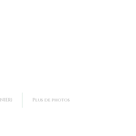
ence, collier mariage Drôme, collier mariage Rhone Alpes,
ence, collier mariage Drôme, collier mariage Rhone Alpes,
NIER}
Plus de photos