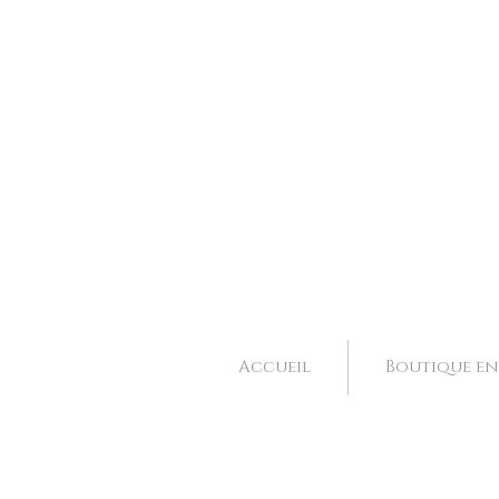
Bijoux et accessoires de mariage fait main à Valence dans la Drôme, Rhone Alpes. 
Bijoux et accessoires de mariage fait main à Valence dans la Drôme, Rhone Alpes. 
Accueil
Boutique en