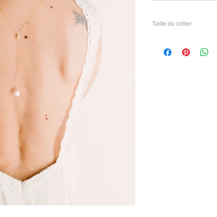
Taille du collier
A titre inductif,
car nous sommes toutes d
Vous avez la possibilit
pour un tombé parfait.
Taille 1 :
Correspond environs à u
au niveau du soutiens g
Taille 2 :
Correspond environs à u
au dessus de la taille : 
Taille 3:
Pour les décolletés plo