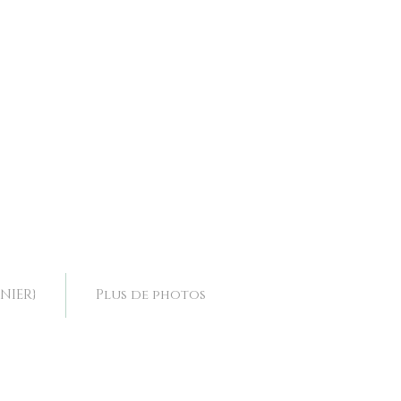
ence, collier mariage Drôme, collier mariage Rhone Alpes,
ence, collier mariage Drôme, collier mariage Rhone Alpes,
NIER}
Plus de photos