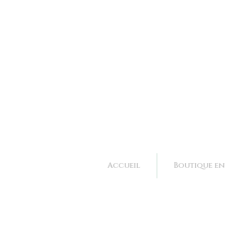
Bijoux et accessoires de mariage fait main à Valence dans la Drôme, Rhone Alpes. 
Bijoux et accessoires de mariage fait main à Valence dans la Drôme, Rhone Alpes. 
Accueil
Boutique en