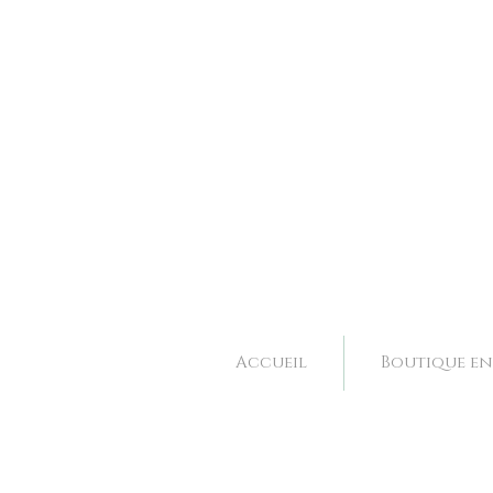
Bijoux et accessoires de mariage fait main à Valence dans la Drôme, Rhone Alpes. 
Bijoux et accessoires de mariage fait main à Valence dans la Drôme, Rhone Alpes. 
Accueil
Boutique en