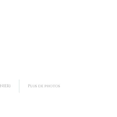
ence, collier mariage Drôme, collier mariage Rhone Alpes,
ence, collier mariage Drôme, collier mariage Rhone Alpes,
NIER}
Plus de photos