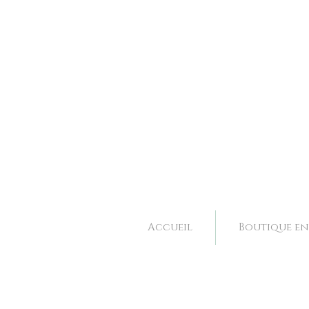
Bijoux et accessoires de mariage fait main à Valence dans la Drôme, Rhone Alpes. 
Bijoux et accessoires de mariage fait main à Valence dans la Drôme, Rhone Alpes. 
Accueil
Boutique en