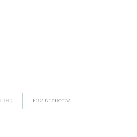
ence, collier mariage Drôme, collier mariage Rhone Alpes,
ence, collier mariage Drôme, collier mariage Rhone Alpes,
NIER}
Plus de photos