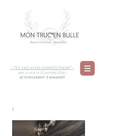
- * Le délai de confection
* -
(mis à jour le 22 janvier 2026 )
actuellement 3 semaines