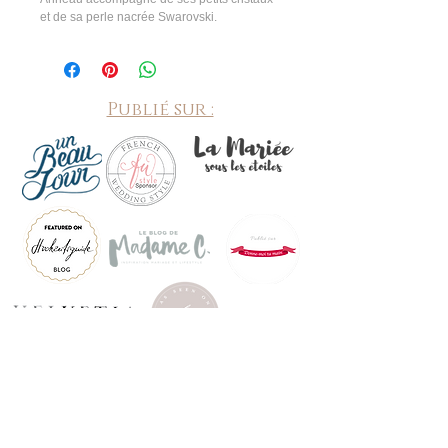
et de sa perle nacrée Swarovski.
Publié sur :
©
2010-2026
by Mon Truc en bulle, bijoux mariage fait
main à Soyons (07) numéro de SIRET
52167607200015