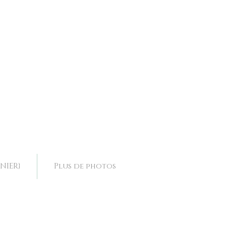
ence, collier mariage Drôme, collier mariage Rhone Alpes,
ence, collier mariage Drôme, collier mariage Rhone Alpes,
NIER}
Plus de photos