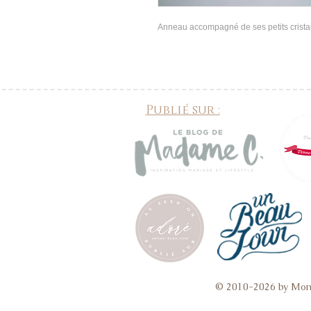
Anneau accompagné de ses petits cristau
Publié sur :
© 2010-2026 by Mon 
collier mariage, collier de mariée, bijoux mariage dentelle, bijoux mariage vintage, bijoux mariage fait m
dos mariage, bijoux de peau mariage,
bijoux accessoires 