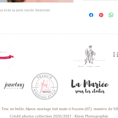
x et de sa perle nacrée Swarovski.
Truc en bulle, bijoux mariage fait main à Soyons (07) numéro de 
ain, mariage romantique, bijoux mariage rétro, boucles d'oreilles mariage, boucles d'oreille mariée, bijoux mariage sur mesure, jarretiere mariage sur mesure, someting blue mariag
mariage Valence, bijoux accessoires mariage Lyon, bijoux accessoires mariage Montelimard,bijoux accessoires mariage Crest, bijoux accessoires mariage Ardeche, bijoux access
Crédit photos collection 2020/2021 : Klem Photographie