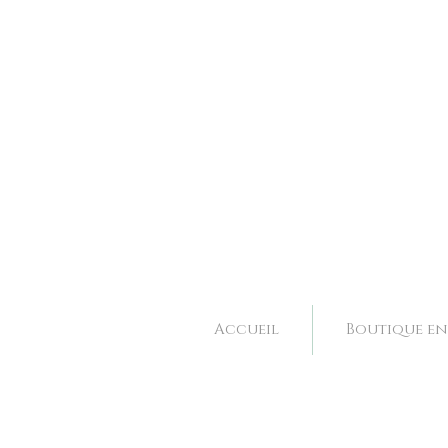
Bijoux et accessoires de mariage fait main à Valence dans la Drôme, Rhone Alpes. 
Bijoux et accessoires de mariage fait main à Valence dans la Drôme, Rhone Alpes. 
Accueil
Boutique en