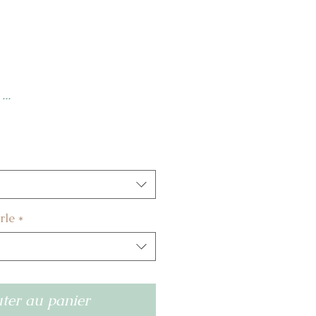
...
rle
*
ter au panier