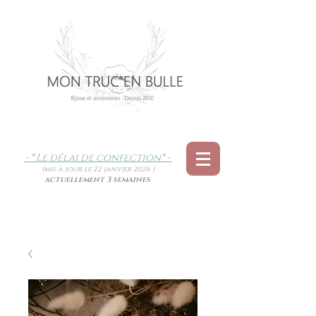
- * Le délai de confection
* -
(mis à jour le 22 janvier 2026 )
actuellement 3 semaines