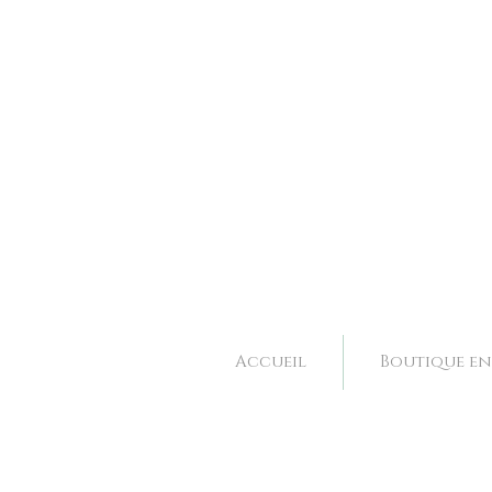
Bijoux et accessoires de mariage fait main à Valence dans la Drôme, Rhone Alpes. 
Bijoux et accessoires de mariage fait main à Valence dans la Drôme, Rhone Alpes. 
Accueil
Boutique en