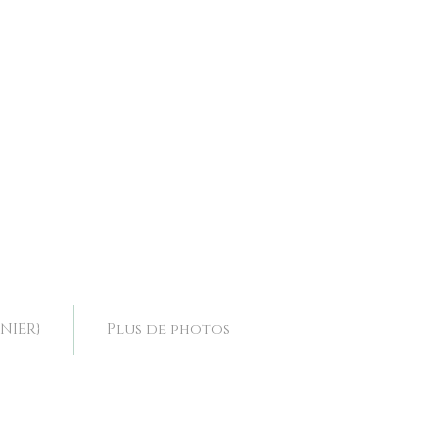
ence, collier mariage Drôme, collier mariage Rhone Alpes,
ence, collier mariage Drôme, collier mariage Rhone Alpes,
NIER}
Plus de photos