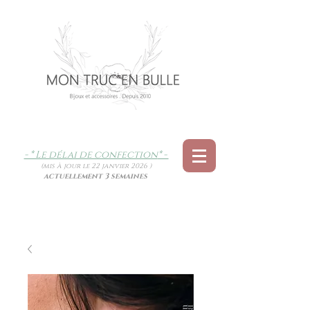
- * Le délai de confection
* -
(mis à jour le 22 janvier 2026 )
actuellement 3 semaines